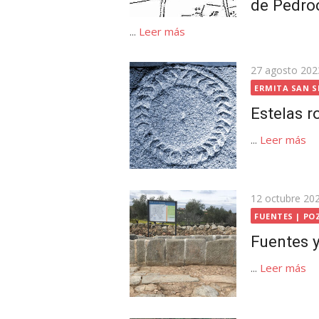
de Pedro
...
Leer más
Publicada
27 agosto 202
el
ERMITA SAN S
Estelas 
...
Leer más
Publicada
12 octubre 20
el
FUENTES | PO
Fuentes 
...
Leer más