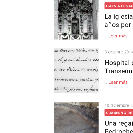
el
IGLESIA EL S
La iglesi
años por 
...
Leer más
Publicada
8 octubre 201
el
Hospital 
Transeún
...
Leer más
Publicada
10 diciembre 
el
CUADERNO DE
Una regai
Pedroch