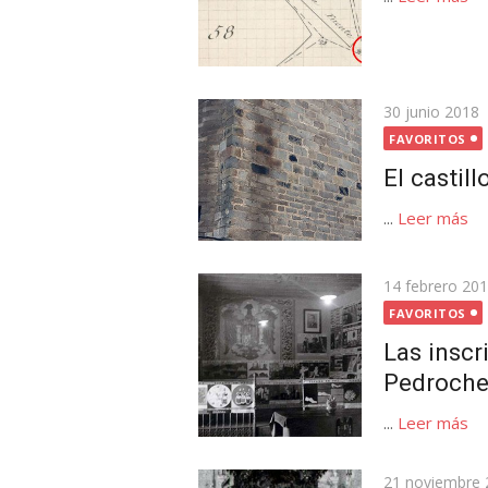
Publicada
30 junio 2018
el
FAVORITOS
El castil
...
Leer más
Publicada
14 febrero 20
el
FAVORITOS
Las inscr
Pedroche
...
Leer más
Publicada
21 noviembre 