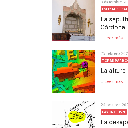
Publicada
8 diciembre 2
el
IGLESIA EL S
La sepul
Córdoba
...
Leer más
Publicada
25 febrero 20
el
TORRE PARRO
La altura
...
Leer más
Publicada
24 octubre 20
el
FAVORITOS
La desapa