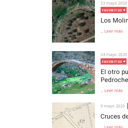
Publicada
23 mayo 2020
el
FAVORITOS
Los Moli
...
Leer más
Publicada
24 mayo 2020
el
FAVORITOS
El otro p
Pedroch
...
Leer más
Publicada
9 mayo 2020
el
Cruces d
...
Leer más