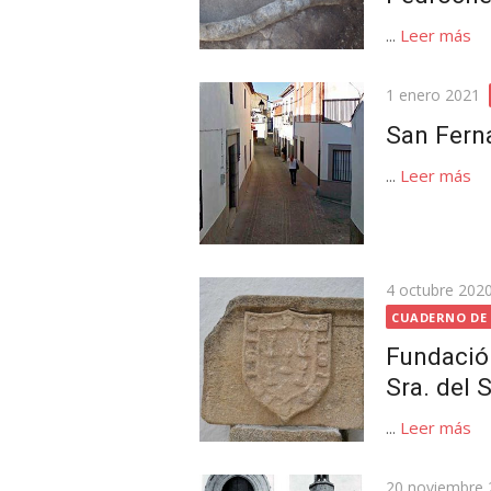
...
Leer más
Publicada
1 enero 2021
el
San Fern
...
Leer más
Publicada
4 octubre 202
el
CUADERNO DE
Fundació
Sra. del 
...
Leer más
Publicada
20 noviembre 