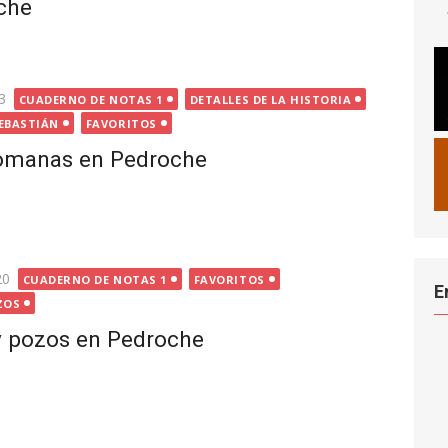
che
3
CUADERNO DE NOTAS 1
DETALLES DE LA HISTORIA
EBASTIÁN
FAVORITOS
romanas en Pedroche
20
CUADERNO DE NOTAS 1
FAVORITOS
E
ZOS
y pozos en Pedroche