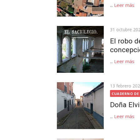
...
Leer más
Publicada
31 octubre 20
el
El robo d
concepci
...
Leer más
Publicada
13 febrero 20
el
CUADERNO DE
Doña Elv
...
Leer más