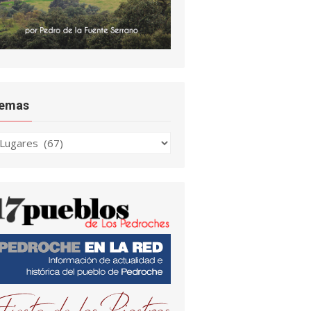
emas
emas