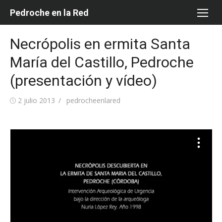
Saltar
Pedroche en la Red
al
contenido
Necrópolis en ermita Santa
María del Castillo, Pedroche
(presentación y vídeo)
Publicada
Autor
2 julio 2013
pedrocheenlared
el