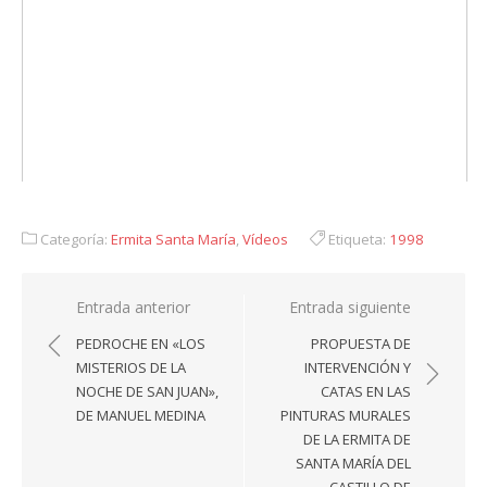
Categoría:
Ermita Santa María
,
Vídeos
Etiqueta:
1998
Navegación
Entrada anterior
Entrada siguiente
de
PEDROCHE EN «LOS
PROPUESTA DE
entradas
MISTERIOS DE LA
INTERVENCIÓN Y
NOCHE DE SAN JUAN»,
CATAS EN LAS
DE MANUEL MEDINA
PINTURAS MURALES
DE LA ERMITA DE
SANTA MARÍA DEL