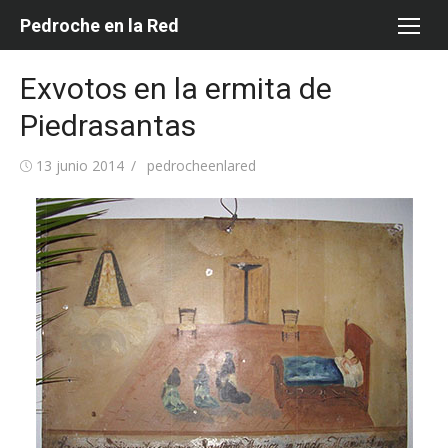
Saltar
Pedroche en la Red
al
contenido
Exvotos en la ermita de
Piedrasantas
Publicada
Autor
13 junio 2014
pedrocheenlared
el