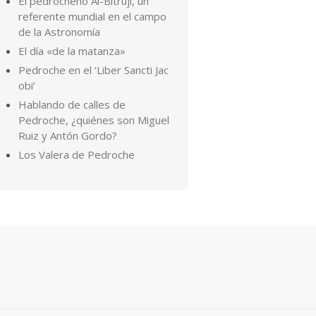
El pedrocheño Al-Bitruji, un
referente mundial en el campo
de la Astronomía
El día «de la matanza»
Pedroche en el ‘Liber Sancti Jac
obi’
Hablando de calles de
Pedroche, ¿quiénes son Miguel
Ruiz y Antón Gordo?
Los Valera de Pedroche