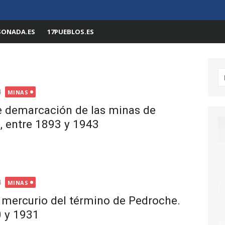
SONADA.ES
17PUEBLOS.ES
Bu
4
MINAS
e demarcación de las minas de
, entre 1893 y 1943
4
MINAS
 mercurio del término de Pedroche.
 y 1931