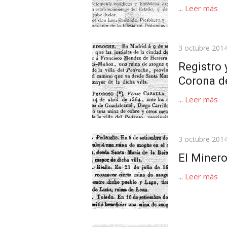
...
Leer más
Publicada
3 octubre 201
el
Registro 
Corona de
...
Leer más
Publicada
3 octubre 201
el
El Miner
...
Leer más