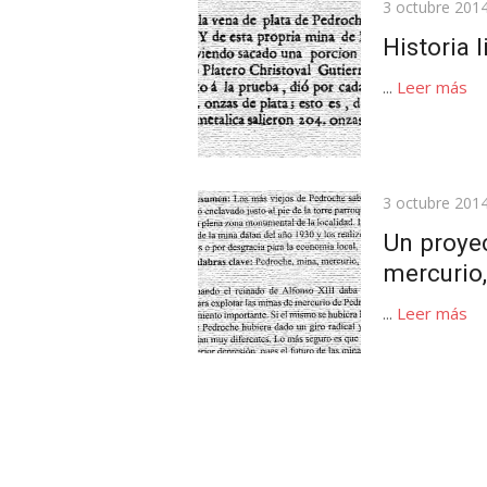
Publicada
3 octubre 201
el
Historia 
...
Leer más
Publicada
3 octubre 201
el
Un proyec
mercurio,
...
Leer más