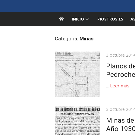
Saltar
Pedroche en la Red
al
Información sobre Pedroche, Córdoba
contenido
INICIO
PIOSTROS.ES
A
Categoría:
Minas
Publicada
3 octubre 201
el
Planos d
Pedroche
...
Leer más
Publicada
3 octubre 201
el
Minas de
Año 1930