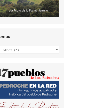
emas
emas