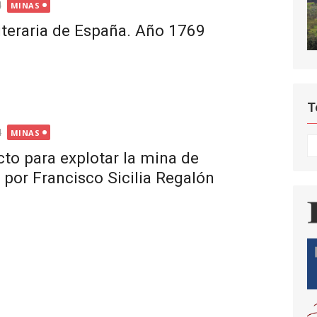
4
MINAS
literaria de España. Año 1769
T
4
MINAS
T
to para explotar la mina de
 por Francisco Sicilia Regalón