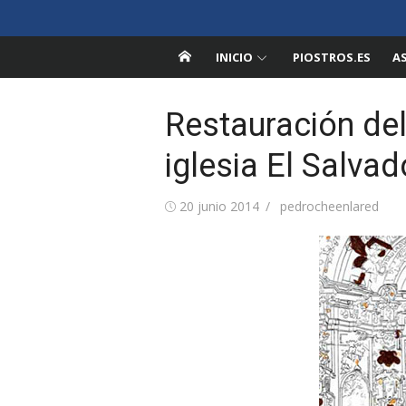
Saltar
Pedroche en la Red
al
Información sobre Pedroche, Córdoba
contenido
INICIO
PIOSTROS.ES
A
Restauración del
iglesia El Salva
Publicada
Autor
20 junio 2014
pedrocheenlared
el