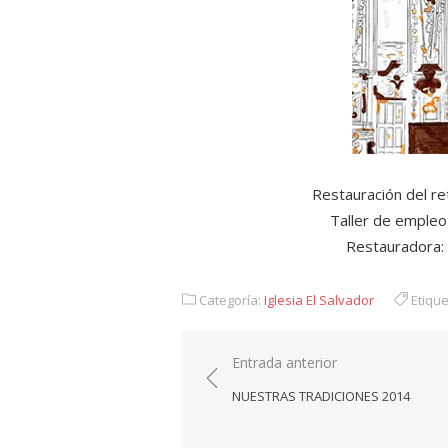
Restauración del ret
Taller de emple
Restauradora: 
Categoría:
Iglesia El Salvador
Etique
Navegación
Entrada anterior
de
NUESTRAS TRADICIONES 2014
entradas