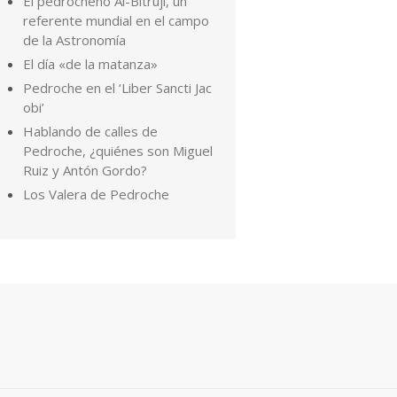
El pedrocheño Al-Bitruji, un
referente mundial en el campo
de la Astronomía
El día «de la matanza»
Pedroche en el ‘Liber Sancti Jac
obi’
Hablando de calles de
Pedroche, ¿quiénes son Miguel
Ruiz y Antón Gordo?
Los Valera de Pedroche