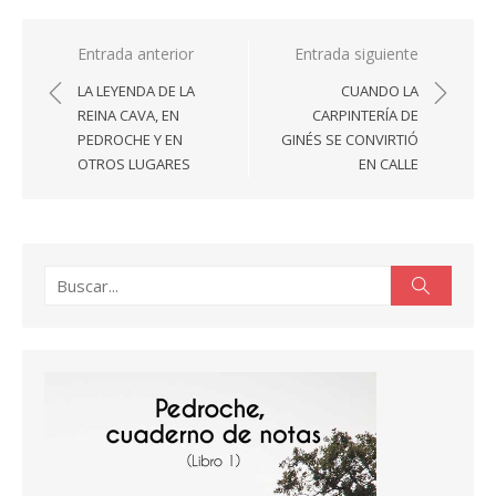
Navegación
Entrada anterior
Entrada siguiente
de
LA LEYENDA DE LA
CUANDO LA
entradas
REINA CAVA, EN
CARPINTERÍA DE
PEDROCHE Y EN
GINÉS SE CONVIRTIÓ
OTROS LUGARES
EN CALLE
Buscar:
Buscar