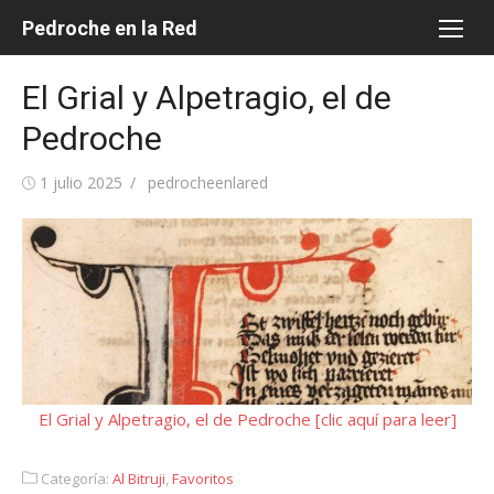
Saltar
Pedroche en la Red
al
contenido
El Grial y Alpetragio, el de
Pedroche
Publicada
Autor
1 julio 2025
pedrocheenlared
el
El Grial y Alpetragio, el de Pedroche [clic aquí para leer]
Categoría:
Al Bitruji
,
Favoritos