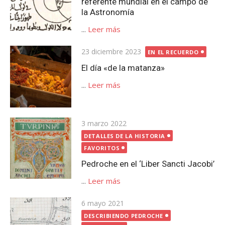
referente mundial en el campo de
la Astronomía
...
Leer más
Publicada
23 diciembre 2023
EN EL RECUERDO
el
El día «de la matanza»
...
Leer más
Publicada
3 marzo 2022
el
DETALLES DE LA HISTORIA
FAVORITOS
Pedroche en el ‘Liber Sancti Jacobi’
...
Leer más
Publicada
6 mayo 2021
el
DESCRIBIENDO PEDROCHE