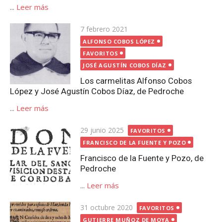
...
Leer más
Publicada
7 febrero 2021
el
ALFONSO COBOS LÓPEZ
FAVORITOS
JOSÉ AGUSTÍN COBOS DÍAZ
Los carmelitas Alfonso Cobos
López y José Agustín Cobos Díaz, de Pedroche
...
Leer más
Publicada
29 junio 2025
FAVORITOS
el
FRANCISCO DE LA FUENTE Y POZO
Francisco de la Fuente y Pozo, de
Pedroche
...
Leer más
Publicada
31 octubre 2020
FAVORITOS
el
GUTIERRE MUÑOZ DE MOYA