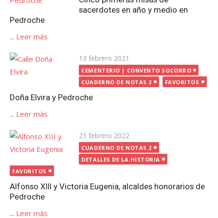
sacerdotes en año y medio en
Pedroche
...
Leer más
Publicada
13 febrero 2021
el
CEMENTERIO | CONVENTO SOCORRO
CUADERNO DE NOTAS 2
FAVORITOS
Doña Elvira y Pedroche
...
Leer más
Publicada
21 febrero 2022
el
CUADERNO DE NOTAS 2
DETALLES DE LA HISTORIA
FAVORITOS
Alfonso XIII y Victoria Eugenia, alcaldes honorarios de
Pedroche
...
Leer más