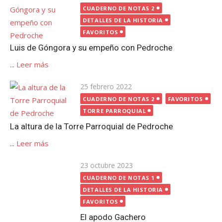
el
CUADERNO DE NOTAS 2
DETALLES DE LA HISTORIA
FAVORITOS
Luis de Góngora y su empeño con Pedroche
...
Leer más
Publicada
25 febrero 2022
el
CUADERNO DE NOTAS 2
FAVORITOS
TORRE PARROQUIAL
La altura de la Torre Parroquial de Pedroche
...
Leer más
Publicada
23 octubre 2023
CUADERNO DE NOTAS 1
el
DETALLES DE LA HISTORIA
FAVORITOS
El apodo Gachero
...
Leer más