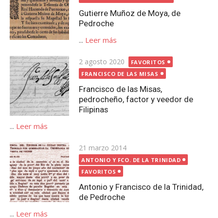
Gutierre Muñoz de Moya, de
Pedroche
...
Leer más
Publicada
2 agosto 2020
FAVORITOS
el
FRANCISCO DE LAS MISAS
Francisco de las Misas,
pedrocheño, factor y veedor de
Filipinas
...
Leer más
Publicada
21 marzo 2014
el
ANTONIO Y FCO. DE LA TRINIDAD
FAVORITOS
Antonio y Francisco de la Trinidad,
de Pedroche
...
Leer más