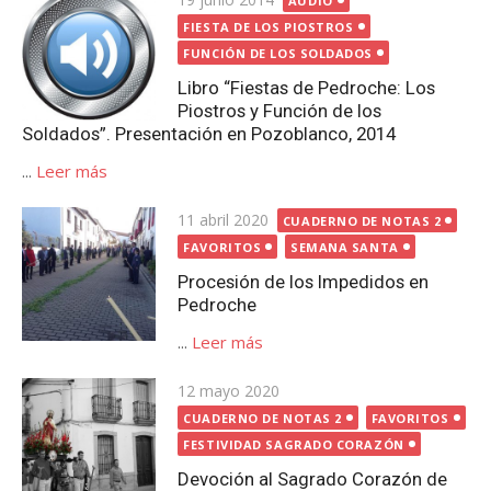
AUDIO
el
FIESTA DE LOS PIOSTROS
FUNCIÓN DE LOS SOLDADOS
Libro “Fiestas de Pedroche: Los
Piostros y Función de los
Soldados”. Presentación en Pozoblanco, 2014
...
Leer más
Publicada
11 abril 2020
CUADERNO DE NOTAS 2
el
FAVORITOS
SEMANA SANTA
Procesión de los Impedidos en
Pedroche
...
Leer más
Publicada
12 mayo 2020
el
CUADERNO DE NOTAS 2
FAVORITOS
FESTIVIDAD SAGRADO CORAZÓN
Devoción al Sagrado Corazón de