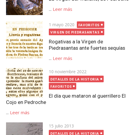
...
Leer más
Publicada
1 mayo 2020
FAVORITOS
el
VIRGEN DE PIEDRASANTAS
Rogativas a la Virgen de
Piedrasantas ante fuertes sequías
...
Leer más
Publicada
10 noviembre 2022
el
DETALLES DE LA HISTORIA
FAVORITOS
El día que mataron al guerrillero El
Cojo en Pedroche
...
Leer más
Publicada
15 julio 2013
el
DETALLES DE LA HISTORIA