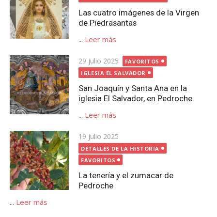
Las cuatro imágenes de la Virgen
de Piedrasantas
...
Leer más
Publicada
29 julio 2025
FAVORITOS
el
IGLESIA EL SALVADOR
San Joaquín y Santa Ana en la
iglesia El Salvador, en Pedroche
...
Leer más
Publicada
19 julio 2025
el
DETALLES DE LA HISTORIA
FAVORITOS
La tenería y el zumacar de
Pedroche
...
Leer más