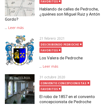
FAVORITOS
Hablando de calles de Pedroche,
¿quiénes son Miguel Ruiz y Antón
Gordo?
...
Leer más
Publicada
21 febrero 2021
el
DESCRIBIENDO PEDROCHE
FAVORITOS
Los Valera de Pedroche
...
Leer más
Publicada
31 octubre 2020
el
CONVENTO CONCEPCIONISTAS
FAVORITOS
El robo de 1857 en el convento
concepcionista de Pedroche