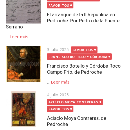
FAVORITOS
El arranque de la II República en
Pedroche. Por Pedro de la Fuente
Serrano
...
Leer más
Publicada
3 julio 2025
FAVORITOS
el
FRANCISCO BOTELLO Y CÓRDOBA
Francisco Botello y Córdoba Roco
Campo Frío, de Pedroche
...
Leer más
Publicada
4 julio 2025
el
ACISCLO MOYA CONTRERAS
FAVORITOS
Acisclo Moya Contreras, de
Pedroche