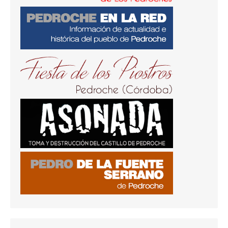
Entradas recientes
‘Tomás Rodríguez, ¿el burgués ‘rojo’ de
Pedroche?’, por Francisco Sicilia Regalón
Fernando II El Católico en Pedroche
Las cuatro imágenes de la Virgen de
Piedrasantas
San Joaquín y Santa Ana en la iglesia El Salvador,
en Pedroche