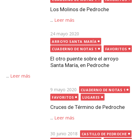
...
Leer más
Publicada
9 mayo 2020
CUADERNO DE NOTAS 1
el
FAVORITOS
LUGARES
Cruces de Término de Pedroche
...
Leer más
Publicada
30 junio 2018
CASTILLO DE PEDROCHE
el
CUADERNO DE NOTAS 1
FAVORITOS
El castillo de Pedroche
...
Leer más
Publicada
14 febrero 2014
AYUNTAMIENTO
el
CUADERNO DE NOTAS 1
FAVORITOS
Las inscripciones de ‘los
ayuntamientos’ de Pedroche y ¿el
artesonado?