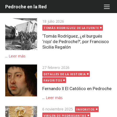
Saltar
Pedroche en la Red
al
contenido
Publicada
18 julio 2026
el
TOMÁS RODRIGUEZ DE LA FUENTE
‘Tomás Rodríguez, ¿el burgués
‘rojo’ de Pedroche?’, por Francisco
Sicilia Regalón
...
Leer más
Publicada
27 febrero 2026
el
DETALLES DE LA HISTORIA
FAVORITOS
Fernando II El Católico en Pedroche
...
Leer más
Publicada
6 noviembre 2025
FAVORITOS
el
VIRGEN DE PIEDRASANTAS