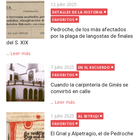
Publicada
12 julio 2025
el
DETALLES DE LA HISTORIA
FAVORITOS
Pedroche, de los más afectados
por la plaga de langostas de finales
del S. XIX
...
Leer más
Publicada
7 julio 2025
EN EL RECUERDO
el
FAVORITOS
Cuando la carpintería de Ginés se
convirtió en calle
...
Leer más
Publicada
1 julio 2025
AL BITRUJI
el
FAVORITOS
El Grial y Alpetragio, el de Pedroche