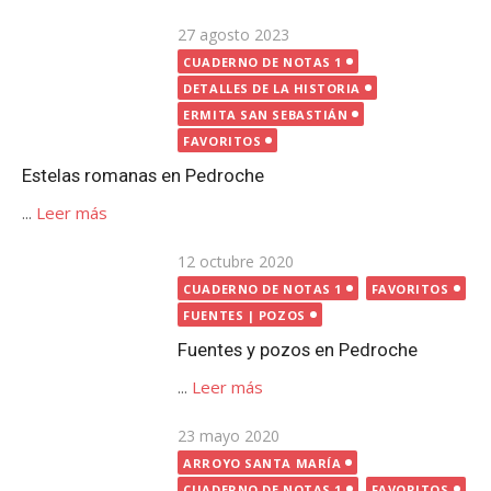
...
Leer más
Publicada
12 octubre 2020
CUADERNO DE NOTAS 1
FAVORITOS
el
FUENTES | POZOS
Fuentes y pozos en Pedroche
...
Leer más
Publicada
23 mayo 2020
ARROYO SANTA MARÍA
el
CUADERNO DE NOTAS 1
FAVORITOS
Los Molinos de Pedroche
...
Leer más
Publicada
24 mayo 2020
el
ARROYO SANTA MARÍA
CUADERNO DE NOTAS 1
FAVORITOS
El otro puente sobre el arroyo
Santa María, en Pedroche