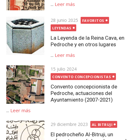
...
Leer más
Publicada
28 junio 2025
FAVORITOS
el
LEYENDAS
La Leyenda de la Reina Cava, en
Pedroche y en otros lugares
...
Leer más
Publicada
15 julio 2024
el
CONVENTO CONCEPCIONISTAS
Convento concepcionista de
Pedroche, actuaciones del
Ayuntamiento (2007-2021)
...
Leer más
Publicada
29 diciembre 2023
AL BITRUJI
el
El pedrocheño Al-Bitruji, un