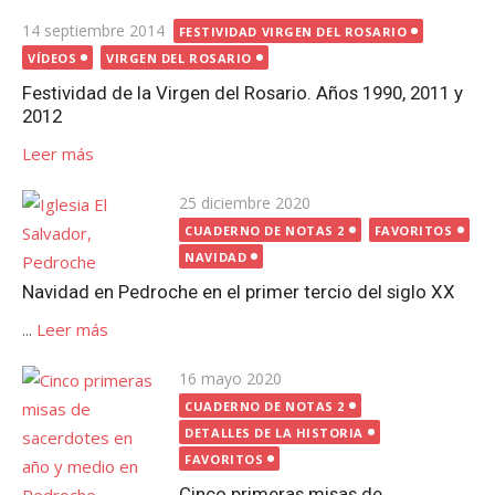
Publicada
14 septiembre 2014
FESTIVIDAD VIRGEN DEL ROSARIO
el
VÍDEOS
VIRGEN DEL ROSARIO
Festividad de la Virgen del Rosario. Años 1990, 2011 y
2012
Leer más
Publicada
25 diciembre 2020
el
CUADERNO DE NOTAS 2
FAVORITOS
NAVIDAD
Navidad en Pedroche en el primer tercio del siglo XX
...
Leer más
Publicada
16 mayo 2020
el
CUADERNO DE NOTAS 2
DETALLES DE LA HISTORIA
FAVORITOS
Cinco primeras misas de