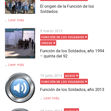
El origen de la Función de los
Soldados
...
Leer más
Publicada
9 marzo 2013
el
FUNCIÓN DE LOS SOLDADOS
VÍDEOS
Función de los Soldados, año 1994
– quinta del 92
...
Leer más
Publicada
19 junio 2014
AUDIO
el
FUNCIÓN DE LOS SOLDADOS
Función de los Soldados, año 2013
...
Leer más
Publicada
19 junio 2014