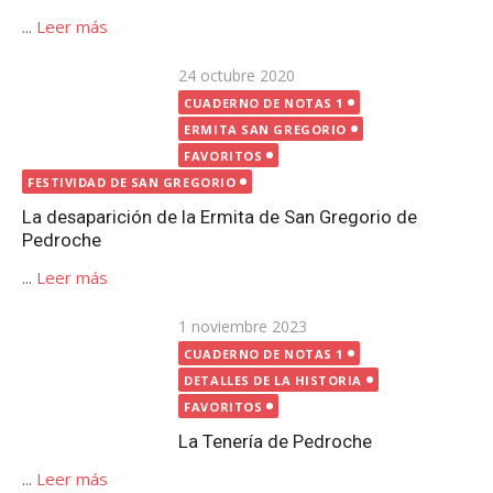
Publicada
24 octubre 2020
el
CUADERNO DE NOTAS 1
ERMITA SAN GREGORIO
FAVORITOS
FESTIVIDAD DE SAN GREGORIO
La desaparición de la Ermita de San Gregorio de
Pedroche
...
Leer más
Publicada
1 noviembre 2023
CUADERNO DE NOTAS 1
el
DETALLES DE LA HISTORIA
FAVORITOS
La Tenería de Pedroche
...
Leer más
Publicada
27 agosto 2023
CUADERNO DE NOTAS 1
el
DETALLES DE LA HISTORIA
ERMITA SAN SEBASTIÁN
FAVORITOS
Estelas romanas en Pedroche