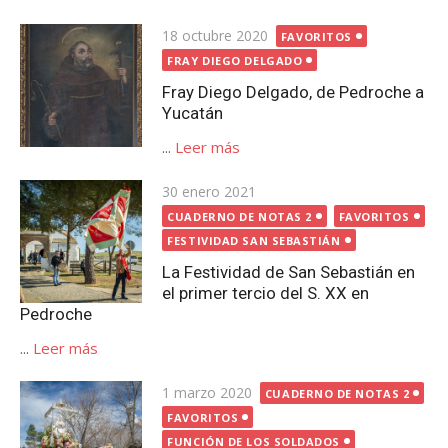
Publicada
18 octubre 2020
FAVORITOS
el
FRAY DIEGO DELGADO
Fray Diego Delgado, de Pedroche a
Yucatán
...
Leer más
Publicada
30 enero 2021
el
CUADERNO DE NOTAS 2
FAVORITOS
FESTIVIDAD SAN SEBASTIÁN
La Festividad de San Sebastián en
el primer tercio del S. XX en
Pedroche
...
Leer más
Publicada
1 marzo 2020
CUADERNO DE NOTAS 2
el
FAVORITOS
FUNCIÓN DE LOS SOLDADOS