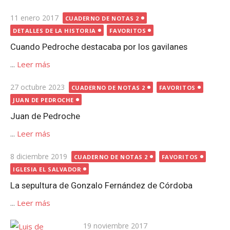
Publicada
11 enero 2017
CUADERNO DE NOTAS 2
el
DETALLES DE LA HISTORIA
FAVORITOS
Cuando Pedroche destacaba por los gavilanes
...
Leer más
Publicada
27 octubre 2023
CUADERNO DE NOTAS 2
FAVORITOS
el
JUAN DE PEDROCHE
Juan de Pedroche
...
Leer más
Publicada
8 diciembre 2019
CUADERNO DE NOTAS 2
FAVORITOS
el
IGLESIA EL SALVADOR
La sepultura de Gonzalo Fernández de Córdoba
...
Leer más
Publicada
19 noviembre 2017