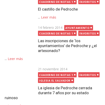
...
Leer más
Publicada
21 noviembre 2014
el
CUADERNO DE NOTAS 1
FAVORITOS
IGLESIA EL SALVADOR
La iglesia de Pedroche cerrada
durante 7 años por su estado
ruinoso
...
Leer más
Paginación
1
2
3
…
7
→
de
entradas
Buscar:
Buscar