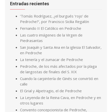
La tenería y el zumacar de Pedroche
Pedroche, de los más afectados por la plaga
de langostas de finales del S. XIX
Cuando la carpintería de Ginés se convirtió en
calle
El Grial y Alpetragio, el de Pedroche
La Leyenda de la Reina Cava, en Pedroche y en
otros lugares
Convento concepcionista de Pedroche,
actuaciones del Ayuntamiento (2007-2021)
El pedrocheño Al-Bitruji, un referente mundial
en el campo de la Astronomía
El día «de la matanza»
Pedroche en el ‘Liber Sancti Jacobi’
Hablando de calles de Pedroche, ¿quiénes son
Miguel Ruiz y Antón Gordo?
Los Valera de Pedroche