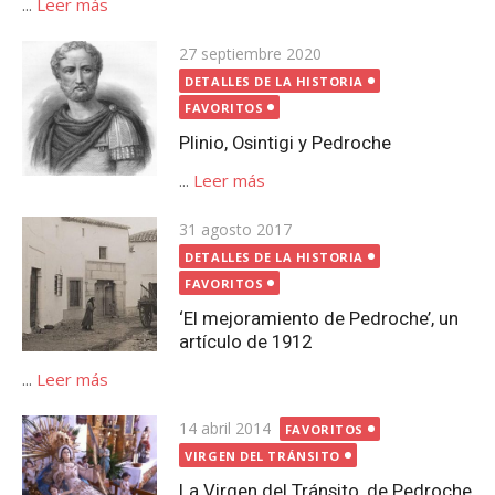
...
Leer más
Publicada
27 septiembre 2020
el
DETALLES DE LA HISTORIA
FAVORITOS
Plinio, Osintigi y Pedroche
...
Leer más
Publicada
31 agosto 2017
el
DETALLES DE LA HISTORIA
FAVORITOS
‘El mejoramiento de Pedroche’, un
artículo de 1912
...
Leer más
Publicada
14 abril 2014
FAVORITOS
el
VIRGEN DEL TRÁNSITO
La Virgen del Tránsito, de Pedroche