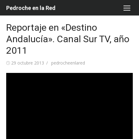
Saltar
Pedroche en la Red
al
contenido
Reportaje en «Destino
Andalucía». Canal Sur TV, año
2011
Publicada
Autor
29 octubre 2013
pedrocheenlared
el