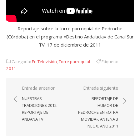
Reportaje sobre la torre parroquial de Pedroche
(Córdoba) en el programa «Destino Andalucía» de Canal Sur
TV. 17 de diciembre de 2011
Categoría:
En Televisión
,
Torre parroquial
Etiqueta:
2011
Navegación
Entrada anterior
Entrada siguiente
de
NUESTRAS
REPORTAJE DE
entradas
TRADICIONES 2012.
HUMOR DE
REPORTAJE DE
PEDROCHE EN «OTRA
ANDANA TV
MOVIDA», ANTENA 3
NEOX. AÑO 2011