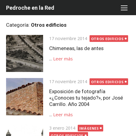
Saltar
Pedroche en la Red
al
contenido
Categoría:
Otros edificios
Publicada
17 noviembre 2014
OTROS EDIFICIOS
el
Chimeneas, las de antes
...
Leer más
Publicada
17 noviembre 2014
OTROS EDIFICIOS
el
Exposición de fotografía
«¿Conoces tu tejado?», por José
Carrillo. Año 2004
...
Leer más
Publicada
3 enero 2014
IMÁGENES
el
OTROS EDIFICIOS