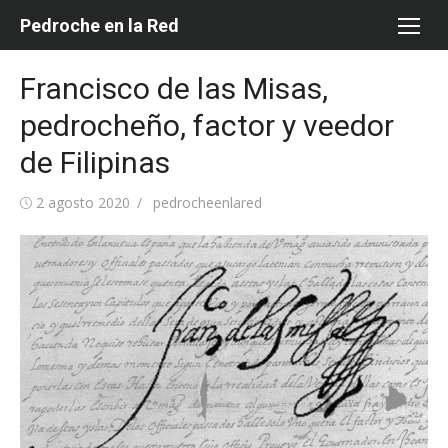
Saltar
Pedroche en la Red
al
contenido
Francisco de las Misas,
pedrocheño, factor y veedor
de Filipinas
Publicada
Autor
2 agosto 2020
pedrocheenlared
el