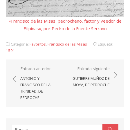
«Francisco de las Misas, pedrocheño, factor y veedor de
Filipinas», por Pedro de la Fuente Serrano
Categoría:
Favoritos
,
Francisco de las Misas
Etiqueta:
1591
Navegación
Entrada anterior
Entrada siguiente
de
ANTONIO Y
GUTIERRE MUÑOZ DE
entradas
FRANCISCO DE LA
MOYA, DE PEDROCHE
TRINIDAD, DE
PEDROCHE
Buscar:
Buscar