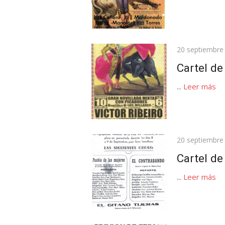
Publicada
20 septiembre
el
Cartel d
...
Leer más
Publicada
20 septiembre
el
Cartel de
...
Leer más