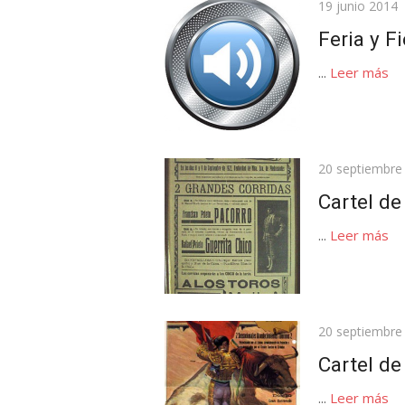
Publicada
19 junio 2014
el
Feria y F
...
Leer más
Publicada
20 septiembre
el
Cartel d
...
Leer más
Publicada
20 septiembre
el
Cartel d
...
Leer más