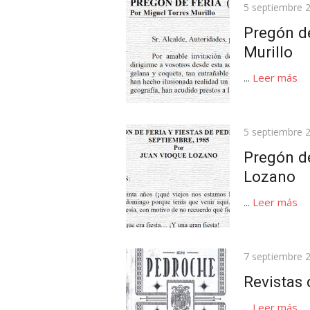
Publicada
5 septiembre 
el
Pregón de
Murillo
...
Leer más
Publicada
5 septiembre 
el
Pregón de
Lozano
...
Leer más
Publicada
7 septiembre 
el
Revistas 
...
Leer más