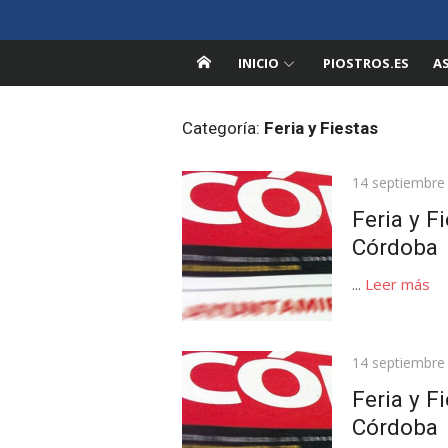
Saltar
Pedroche en la Red
al
Información sobre Pedroche, Córdoba
contenido
INICIO
PIOSTROS.ES
A
Categoría:
Feria y Fiestas
Publicada
14 septiembre
el
Feria y F
Córdoba
...
Leer más
Publicada
14 septiembre
el
Feria y F
Córdoba