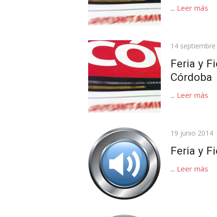
...
Leer más
Publicada
14 septiembre
el
Feria y F
Córdoba
...
Leer más
Publicada
19 junio 2014
el
Feria y F
...
Leer más