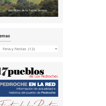
emas
emas