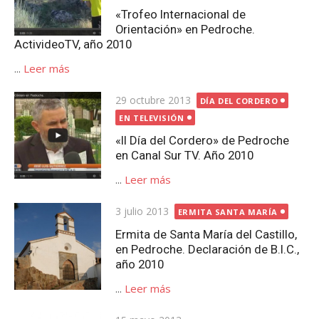
«Trofeo Internacional de
Orientación» en Pedroche.
ActivideoTV, año 2010
...
Leer más
Publicada
29 octubre 2013
DÍA DEL CORDERO
el
EN TELEVISIÓN
«II Día del Cordero» de Pedroche
en Canal Sur TV. Año 2010
...
Leer más
Publicada
3 julio 2013
ERMITA SANTA MARÍA
el
Ermita de Santa María del Castillo,
en Pedroche. Declaración de B.I.C.,
año 2010
...
Leer más