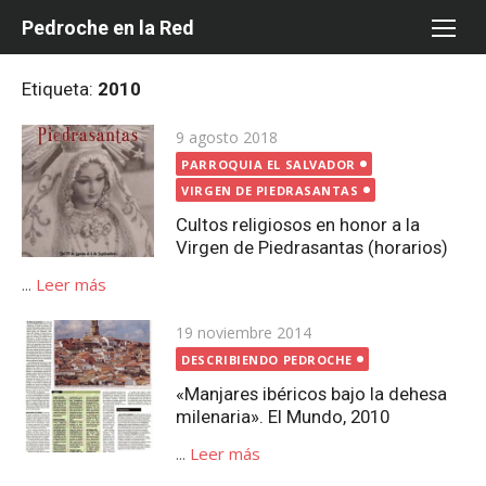
Saltar
Pedroche en la Red
al
contenido
Etiqueta:
2010
Publicada
9 agosto 2018
el
PARROQUIA EL SALVADOR
VIRGEN DE PIEDRASANTAS
Cultos religiosos en honor a la
Virgen de Piedrasantas (horarios)
...
Leer más
Publicada
19 noviembre 2014
el
DESCRIBIENDO PEDROCHE
«Manjares ibéricos bajo la dehesa
milenaria». El Mundo, 2010
...
Leer más