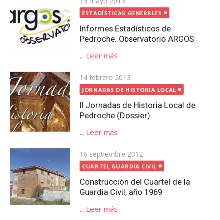
Publicada
15 mayo 2013
el
ESTADÍSTICAS GENERALES
Informes Estadísticos de
Pedroche. Observatorio ARGOS
...
Leer más
Publicada
14 febrero 2013
el
JORNADAS DE HISTORIA LOCAL
II Jornadas de Historia Local de
Pedroche (Dossier)
...
Leer más
Publicada
16 septiembre 2012
el
CUARTEL GUARDIA CIVIL
Construcción del Cuartel de la
Guardia Civil, año 1969
...
Leer más