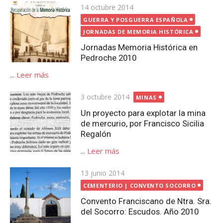
Publicada
14 octubre 2014
el
GUERRA Y POSGUERRA ESPAÑOLA
JORNADAS DE MEMORIA HISTÓRICA
Jornadas Memoria Histórica en
Pedroche 2010
...
Leer más
Publicada
3 octubre 2014
MINAS
el
Un proyecto para explotar la mina
de mercurio, por Francisco Sicilia
Regalón
...
Leer más
Publicada
13 junio 2014
el
CEMENTERIO | CONVENTO SOCORRO
Convento Franciscano de Ntra. Sra.
del Socorro: Escudos. Año 2010