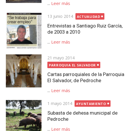
...
Leer más
Publicada
13 junio 2014
ACTUALIDAD
el
Entrevistas a Santiago Ruiz García,
de 2003 a 2010
...
Leer más
Publicada
21 mayo 2014
el
PARROQUIA EL SALVADOR
Cartas parroquiales de la Parroquia
El Salvador, de Pedroche
...
Leer más
Publicada
1 mayo 2014
AYUNTAMIENTO
el
Subasta de dehesa municipal de
Pedroche
...
Leer más