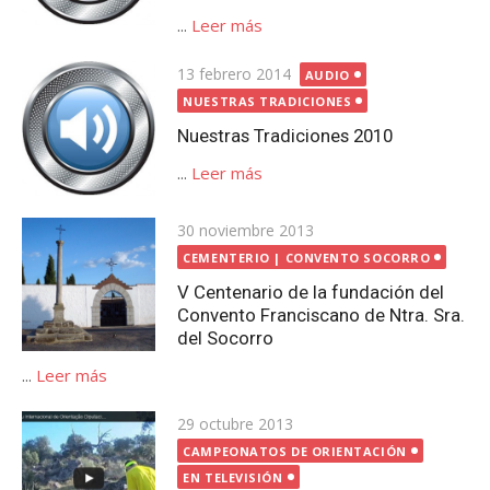
...
Leer más
Publicada
13 febrero 2014
AUDIO
el
NUESTRAS TRADICIONES
Nuestras Tradiciones 2010
...
Leer más
Publicada
30 noviembre 2013
el
CEMENTERIO | CONVENTO SOCORRO
V Centenario de la fundación del
Convento Franciscano de Ntra. Sra.
del Socorro
...
Leer más
Publicada
29 octubre 2013
el
CAMPEONATOS DE ORIENTACIÓN
EN TELEVISIÓN