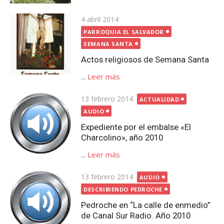
Publicada
4 abril 2014
el
PARROQUIA EL SALVADOR
SEMANA SANTA
Actos religiosos de Semana Santa
...
Leer más
Publicada
13 febrero 2014
ACTUALIDAD
el
AUDIO
Expediente por el embalse «El
Charcolino», año 2010
...
Leer más
Publicada
13 febrero 2014
AUDIO
el
DESCRIBIENDO PEDROCHE
Pedroche en “La calle de enmedio”
de Canal Sur Radio. Año 2010