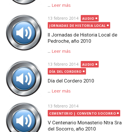
...
Leer más
Publicada
13 febrero 2014
AUDIO
el
JORNADAS DE HISTORIA LOCAL
II Jornadas de Historia Local de
Pedroche, año 2010
...
Leer más
Publicada
13 febrero 2014
AUDIO
el
DÍA DEL CORDERO
Día del Cordero 2010
...
Leer más
Publicada
13 febrero 2014
el
CEMENTERIO | CONVENTO SOCORRO
V Centenario Monasterio Ntra Sra
del Socorro, año 2010