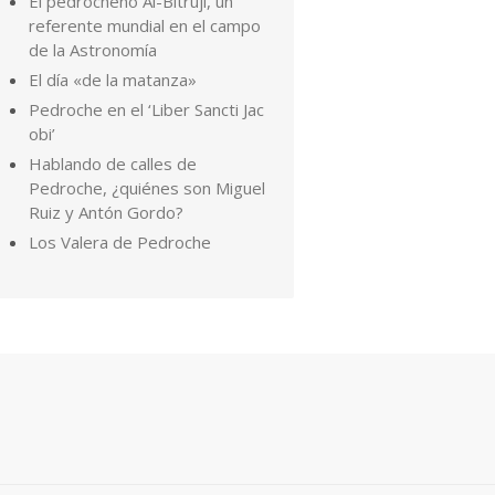
El pedrocheño Al-Bitruji, un
referente mundial en el campo
de la Astronomía
El día «de la matanza»
Pedroche en el ‘Liber Sancti Jac
obi’
Hablando de calles de
Pedroche, ¿quiénes son Miguel
Ruiz y Antón Gordo?
Los Valera de Pedroche