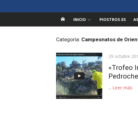
Saltar
Pedroche en la Red
al
Información sobre Pedroche, Córdoba
contenido
INICIO
PIOSTROS.ES
A
Categoría:
Campeonatos de Orien
Publicada
29 octubre 20
el
«Trofeo I
Pedroche
...
Leer más