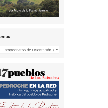
emas
emas