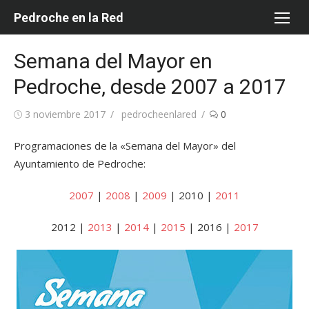
Saltar
Pedroche en la Red
al
contenido
Semana del Mayor en
Pedroche, desde 2007 a 2017
Publicada
Autor
3 noviembre 2017
pedrocheenlared
0
el
Programaciones de la «Semana del Mayor» del
Ayuntamiento de Pedroche:
2007
|
2008
|
2009
| 2010 |
2011
2012 |
2013
|
2014
|
2015
| 2016 |
2017