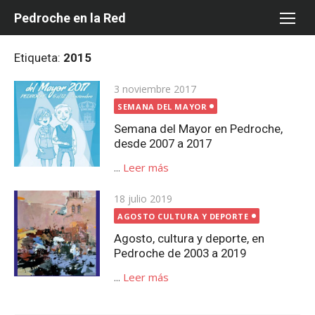
Saltar
Pedroche en la Red
al
contenido
Etiqueta:
2015
Publicada
3 noviembre 2017
el
SEMANA DEL MAYOR
Semana del Mayor en Pedroche,
desde 2007 a 2017
...
Leer más
Publicada
18 julio 2019
el
AGOSTO CULTURA Y DEPORTE
Agosto, cultura y deporte, en
Pedroche de 2003 a 2019
...
Leer más