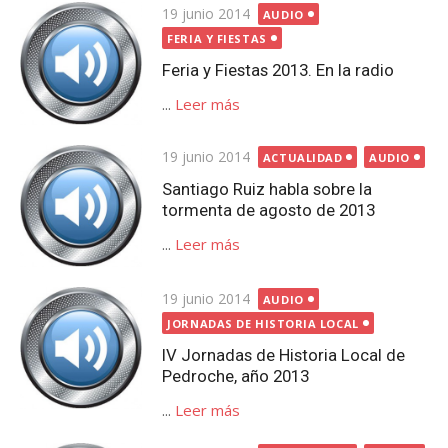
Publicada
19 junio 2014
AUDIO
el
FERIA Y FIESTAS
Feria y Fiestas 2013. En la radio
...
Leer más
Publicada
19 junio 2014
ACTUALIDAD
AUDIO
el
Santiago Ruiz habla sobre la
tormenta de agosto de 2013
...
Leer más
Publicada
19 junio 2014
AUDIO
el
JORNADAS DE HISTORIA LOCAL
IV Jornadas de Historia Local de
Pedroche, año 2013
...
Leer más