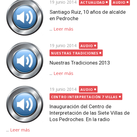
Publicada
19 junio 2014
ACTUALIDAD
AUDIO
el
Santiago Ruiz, 10 años de alcalde
en Pedroche
...
Leer más
Publicada
19 junio 2014
AUDIO
el
NUESTRAS TRADICIONES
Nuestras Tradiciones 2013
...
Leer más
Publicada
19 junio 2014
AUDIO
el
CENTRO INTERPRETACIÓN 7 VILLAS
Inauguración del Centro de
Interpretación de las Siete Villas de
Los Pedroches. En la radio
...
Leer más