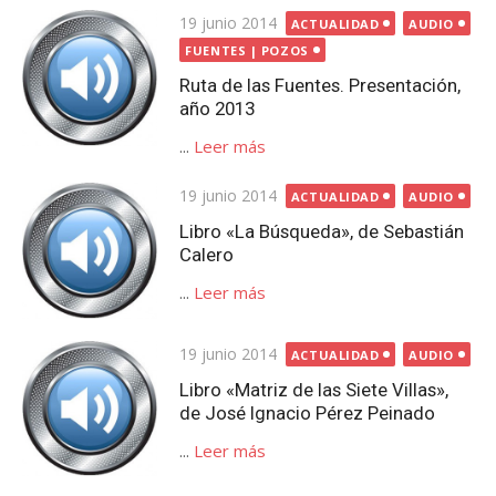
Publicada
19 junio 2014
ACTUALIDAD
AUDIO
el
FUENTES | POZOS
Ruta de las Fuentes. Presentación,
año 2013
...
Leer más
Publicada
19 junio 2014
ACTUALIDAD
AUDIO
el
Libro «La Búsqueda», de Sebastián
Calero
...
Leer más
Publicada
19 junio 2014
ACTUALIDAD
AUDIO
el
Libro «Matriz de las Siete Villas»,
de José Ignacio Pérez Peinado
...
Leer más