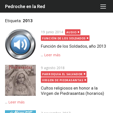
Saltar
Pedroche en la Red
al
contenido
Etiqueta:
2013
Publicada
19 junio 2014
AUDIO
el
FUNCIÓN DE LOS SOLDADOS
Función de los Soldados, año 2013
...
Leer más
Publicada
9 agosto 2018
el
PARROQUIA EL SALVADOR
VIRGEN DE PIEDRASANTAS
Cultos religiosos en honor a la
Virgen de Piedrasantas (horarios)
...
Leer más
Publicada