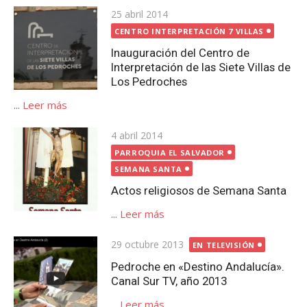
Publicada
25 abril 2014
el
CENTRO INTERPRETACIÓN 7 VILLAS
Inauguración del Centro de
Interpretación de las Siete Villas de
Los Pedroches
...
Leer más
Publicada
4 abril 2014
el
PARROQUIA EL SALVADOR
SEMANA SANTA
Actos religiosos de Semana Santa
...
Leer más
Publicada
29 octubre 2013
EN TELEVISIÓN
el
Pedroche en «Destino Andalucía».
Canal Sur TV, año 2013
...
Leer más