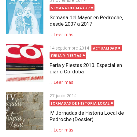
3 noviembre 2017
el
SEMANA DEL MAYOR
Semana del Mayor en Pedroche,
desde 2007 a 2017
...
Leer más
Publicada
14 septiembre 2014
ACTUALIDAD
el
FERIA Y FIESTAS
Feria y Fiestas 2013. Especial en
diario Córdoba
...
Leer más
Publicada
27 junio 2014
el
JORNADAS DE HISTORIA LOCAL
IV Jornadas de Historia Local de
Pedroche (Dossier)
...
Leer más