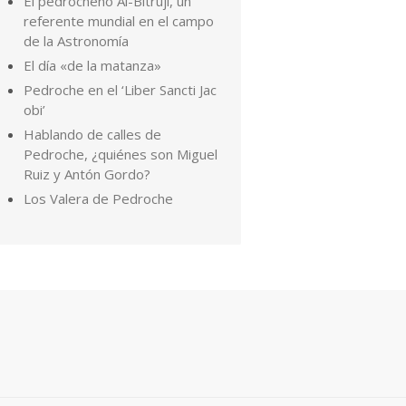
El pedrocheño Al-Bitruji, un
referente mundial en el campo
de la Astronomía
El día «de la matanza»
Pedroche en el ‘Liber Sancti Jac
obi’
Hablando de calles de
Pedroche, ¿quiénes son Miguel
Ruiz y Antón Gordo?
Los Valera de Pedroche