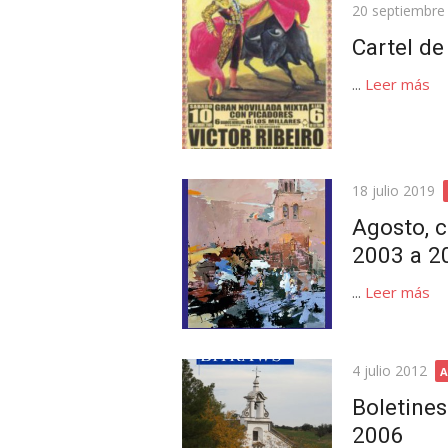
Publicada
20 septiembre
el
Cartel d
...
Leer más
Publicada
18 julio 2019
el
Agosto, c
2003 a 2
...
Leer más
Publicada
4 julio 2012
A
el
Boletines
2006