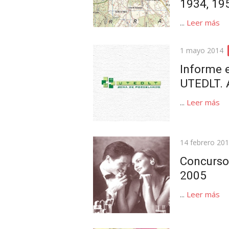
1934, 19
...
Leer más
Publicada
1 mayo 2014
el
Informe 
UTEDLT. 
...
Leer más
Publicada
14 febrero 20
el
Concurso
2005
...
Leer más