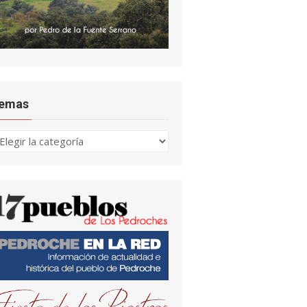
emas
emas