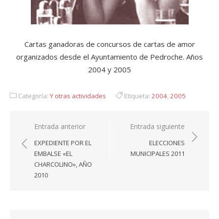
Cartas ganadoras de concursos de cartas de amor
organizados desde el Ayuntamiento de Pedroche. Años
2004 y 2005
Categoría:
Y otras actividades
Etiqueta:
2004
,
2005
Navegación
Entrada anterior
Entrada siguiente
de
EXPEDIENTE POR EL
ELECCIONES
entradas
EMBALSE «EL
MUNICIPALES 2011
CHARCOLINO», AÑO
2010