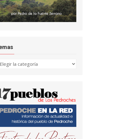
emas
emas