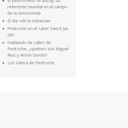
El pedrocheño Al-Bitruji, un
referente mundial en el campo
de la Astronomía
El día «de la matanza»
Pedroche en el ‘Liber Sancti Jac
obi’
Hablando de calles de
Pedroche, ¿quiénes son Miguel
Ruiz y Antón Gordo?
Los Valera de Pedroche