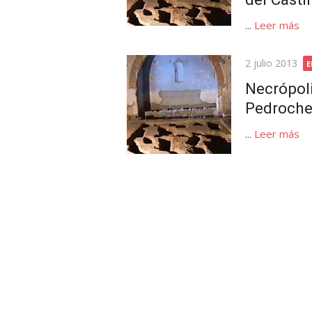
...
Leer más
Publicada
2 julio 2013
E
el
Necrópoli
Pedroche 
...
Leer más