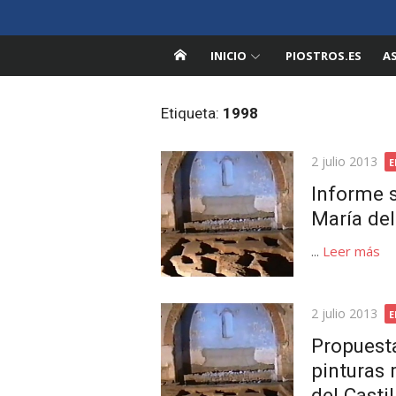
Saltar
Pedroche en la Red
al
Información sobre Pedroche, Córdoba
contenido
INICIO
PIOSTROS.ES
A
Etiqueta:
1998
Publicada
2 julio 2013
E
el
Informe s
María del
...
Leer más
Publicada
2 julio 2013
E
el
Propuesta
pinturas 
del Casti