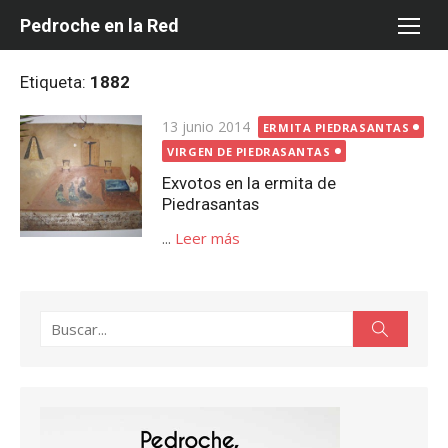
Saltar
Pedroche en la Red
al
contenido
Etiqueta:
1882
Publicada
13 junio 2014
ERMITA PIEDRASANTAS
el
VIRGEN DE PIEDRASANTAS
Exvotos en la ermita de
Piedrasantas
...
Leer más
Buscar:
Buscar