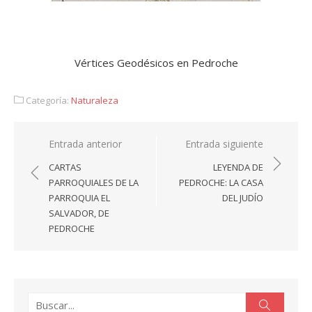
Vértices Geodésicos en Pedroche
Categoría:
Naturaleza
Navegación
Entrada anterior
Entrada siguiente
de
CARTAS
LEYENDA DE
entradas
PARROQUIALES DE LA
PEDROCHE: LA CASA
PARROQUIA EL
DEL JUDÍO
SALVADOR, DE
PEDROCHE
Buscar:
Buscar