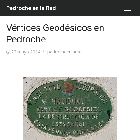
Saltar
Pedroche en la Red
al
contenido
Vértices Geodésicos en
Pedroche
Publicada
Autor
22 mayo 2014
pedrocheenlared
el