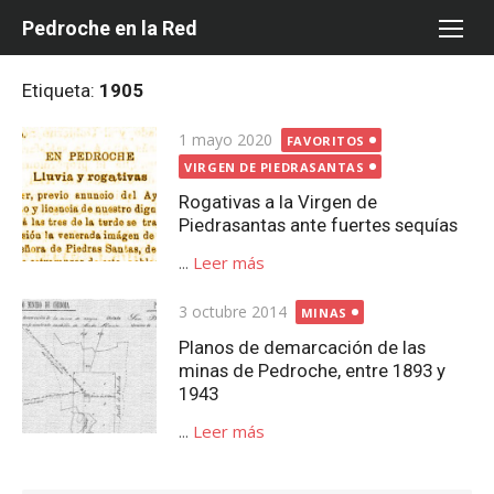
Saltar
Pedroche en la Red
al
contenido
Etiqueta:
1905
Publicada
1 mayo 2020
FAVORITOS
el
VIRGEN DE PIEDRASANTAS
Rogativas a la Virgen de
Piedrasantas ante fuertes sequías
...
Leer más
Publicada
3 octubre 2014
MINAS
el
Planos de demarcación de las
minas de Pedroche, entre 1893 y
1943
...
Leer más