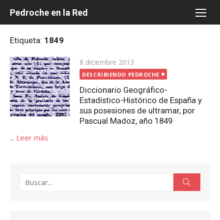
Saltar
Pedroche en la Red
al
contenido
Etiqueta:
1849
Publicada
8 diciembre 2013
el
DESCRIBIENDO PEDROCHE
Diccionario Geográfico-
Estadístico-Histórico de España y
sus posesiones de ultramar, por
Pascual Madoz, año 1849
...
Leer más
Buscar:
Buscar