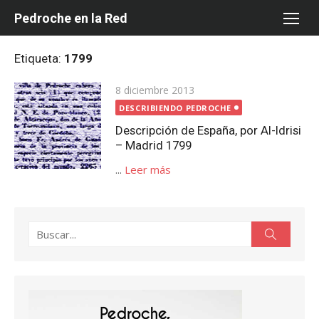
Saltar
Pedroche en la Red
al
contenido
Etiqueta:
1799
Publicada
8 diciembre 2013
el
DESCRIBIENDO PEDROCHE
Descripción de España, por Al-Idrisi
– Madrid 1799
...
Leer más
Buscar:
Buscar