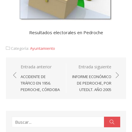
Resultados electorales en Pedroche
Categoría:
Ayuntamiento
Navegación
Entrada anterior
Entrada siguiente
de
ACCIDENTE DE
INFORME ECONÓMICO
entradas
TRÁFICO EN 1956.
DE PEDROCHE, POR
PEDROCHE, CÓRDOBA
UTEDLT. AÑO 2005
Buscar:
Buscar