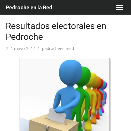
Saltar
Pedroche en la Red
al
contenido
Resultados electorales en
Pedroche
Publicada
Autor
1 mayo 2014
pedrocheenlared
el