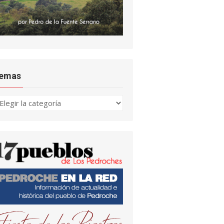
emas
emas