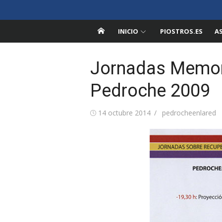
Saltar
Pedroche en la Red
al
Información sobre Pedroche, Córdoba
contenido
INICIO
PIOSTROS.ES
A
Jornadas Memori
Pedroche 2009
Publicada
Autor
14 octubre 2014
pedrocheenlared
el