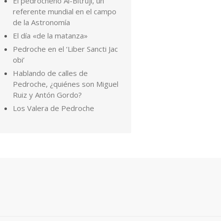
El pedrocheño Al-Bitruji, un
referente mundial en el campo
de la Astronomía
El día «de la matanza»
Pedroche en el ‘Liber Sancti Jac
obi’
Hablando de calles de
Pedroche, ¿quiénes son Miguel
Ruiz y Antón Gordo?
Los Valera de Pedroche