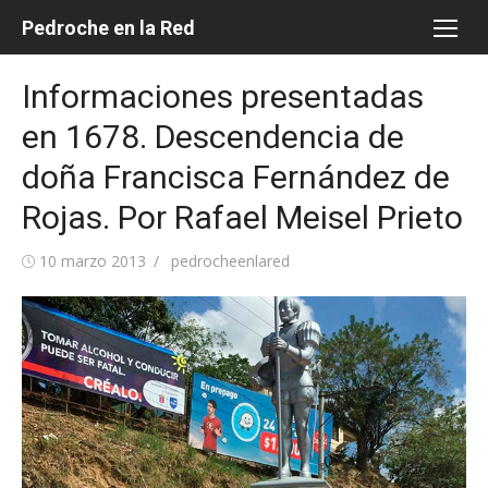
Saltar
Pedroche en la Red
al
contenido
Informaciones presentadas
en 1678. Descendencia de
doña Francisca Fernández de
Rojas. Por Rafael Meisel Prieto
Publicada
Autor
10 marzo 2013
pedrocheenlared
el