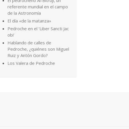
El pedrocheño Al-Bitruji, un
referente mundial en el campo
de la Astronomía
El día «de la matanza»
Pedroche en el ‘Liber Sancti Jac
obi’
Hablando de calles de
Pedroche, ¿quiénes son Miguel
Ruiz y Antón Gordo?
Los Valera de Pedroche