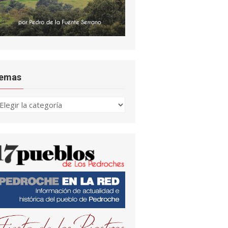
emas
emas