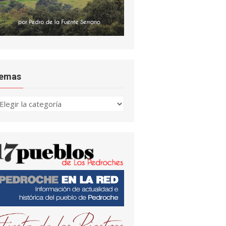
emas
emas