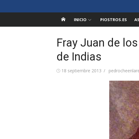
Saltar
Pedroche en la Red
al
Información sobre Pedroche, Córdoba
contenido
INICIO
PIOSTROS.ES
A
Fray Juan de los
de Indias
Publicada
Autor
18 septiembre 2013
pedrocheenlar
el