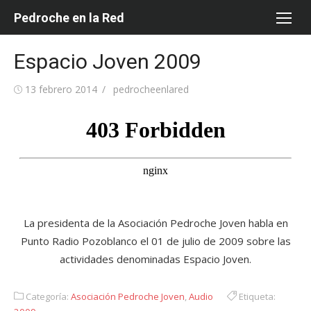
Saltar
Pedroche en la Red
al
contenido
Espacio Joven 2009
Publicada
Autor
13 febrero 2014
pedrocheenlared
el
La presidenta de la Asociación Pedroche Joven habla en
Punto Radio Pozoblanco el 01 de julio de 2009 sobre las
actividades denominadas Espacio Joven.
Categoría:
Asociación Pedroche Joven
,
Audio
Etiqueta: