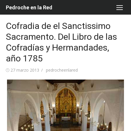
Saltar
Pedroche en la Red
al
contenido
Cofradia de el Sanctissimo
Sacramento. Del Libro de las
Cofradías y Hermandades,
año 1785
Publicada
Autor
27 marzo 2013
pedrocheenlared
el