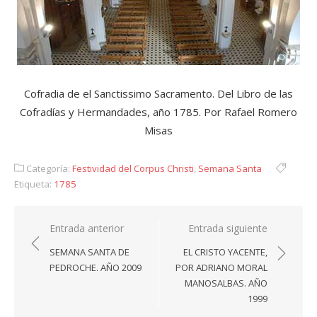
Cofradia de el Sanctissimo Sacramento. Del Libro de las
Cofradías y Hermandades, año 1785. Por Rafael Romero
Misas
Categoría:
Festividad del Corpus Christi
,
Semana Santa
Etiqueta:
1785
Navegación
Entrada anterior
Entrada siguiente
de
SEMANA SANTA DE
EL CRISTO YACENTE,
entradas
PEDROCHE. AÑO 2009
POR ADRIANO MORAL
MANOSALBAS. AÑO
1999