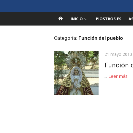
Saltar
Pedroche en la Red
al
Información sobre Pedroche, Córdoba
contenido
INICIO
PIOSTROS.ES
A
Categoría:
Función del pueblo
Publicada
21 mayo 2013
el
Función 
...
Leer más