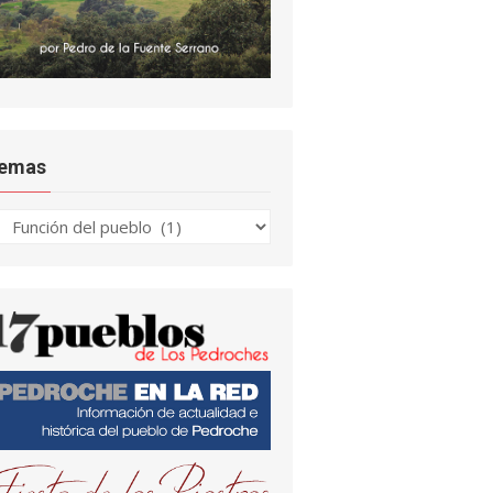
emas
emas