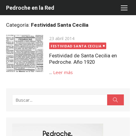
Saltar
Pedroche en la Red
al
contenido
Categoría:
Festividad Santa Cecilia
Publicada
23 abril 2014
el
FESTIVIDAD SANTA CECILIA
Festividad de Santa Cecilia en
Pedroche. Año 1920
...
Leer más
Buscar:
Buscar