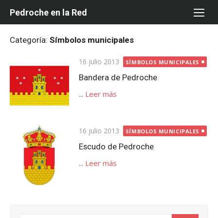
Saltar
Pedroche en la Red
al
contenido
Categoría:
Símbolos municipales
Publicada
16 julio 2013
SÍMBOLOS MUNICIPALES
el
Bandera de Pedroche
...
Leer más
Publicada
16 julio 2013
SÍMBOLOS MUNICIPALES
el
Escudo de Pedroche
...
Leer más