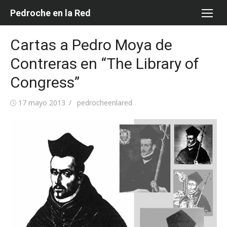
Saltar
Pedroche en la Red
al
contenido
Cartas a Pedro Moya de
Contreras en “The Library of
Congress”
Publicada
Autor
17 mayo 2013
pedrocheenlared
el