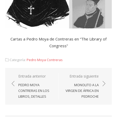
Cartas a Pedro Moya de Contreras en “The Library of
Congress”
Categoría:
Pedro Moya Contreras
Navegación
Entrada anterior
Entrada siguiente
de
PEDRO MOYA
MONOLITO A LA
entradas
CONTRERAS EN LOS
VIRGEN DE ÁFRICA EN
LIBROS, DETALLES
PEDROCHE