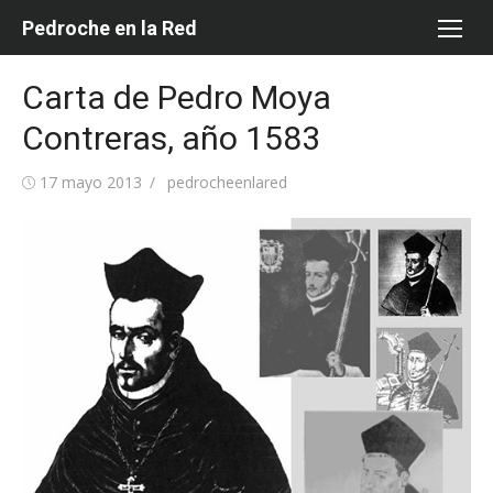
Saltar
Pedroche en la Red
al
contenido
Carta de Pedro Moya
Contreras, año 1583
Publicada
Autor
17 mayo 2013
pedrocheenlared
el