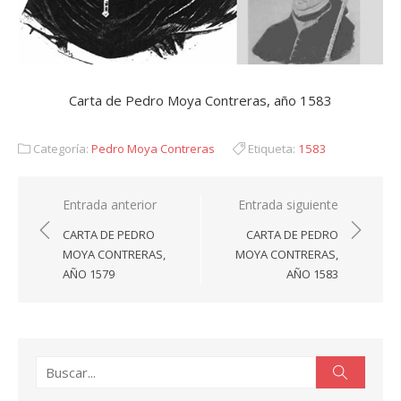
Carta de Pedro Moya Contreras, año 1583
Categoría:
Pedro Moya Contreras
Etiqueta:
1583
Navegación
Entrada anterior
Entrada siguiente
de
CARTA DE PEDRO
CARTA DE PEDRO
entradas
MOYA CONTRERAS,
MOYA CONTRERAS,
AÑO 1579
AÑO 1583
Buscar:
Buscar