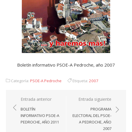
Boletín informativo PSOE-A Pedroche, año 2007
Categoría:
PSOE-A Pedroche
Etiqueta:
2007
Navegación
Entrada anterior
Entrada siguiente
de
BOLETÍN
PROGRAMA
entradas
INFORMATIVO PSOE-A
ELECTORAL DEL PSOE-
PEDROCHE, AÑO 2011
A PEDROCHE, AÑO
2007