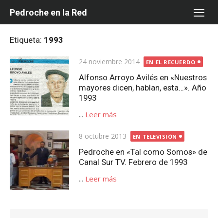
Saltar
Pedroche en la Red
al
contenido
Etiqueta:
1993
Publicada
24 noviembre 2014
EN EL RECUERDO
el
Alfonso Arroyo Avilés en «Nuestros
mayores dicen, hablan, esta…». Año
1993
...
Leer más
Publicada
8 octubre 2013
EN TELEVISIÓN
el
Pedroche en «Tal como Somos» de
Canal Sur TV. Febrero de 1993
...
Leer más