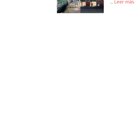
...
Leer más