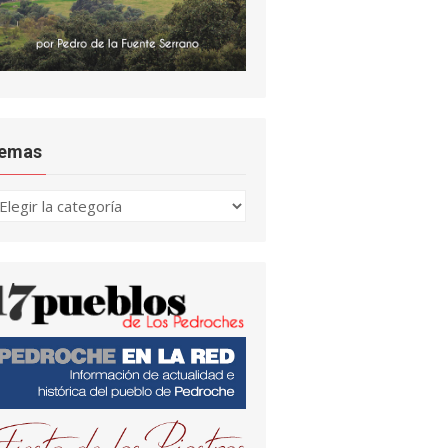
emas
emas