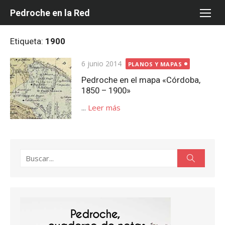
Saltar
Pedroche en la Red
al
contenido
Etiqueta:
1900
Publicada
6 junio 2014
PLANOS Y MAPAS
el
Pedroche en el mapa «Córdoba,
1850 – 1900»
...
Leer más
Buscar:
Buscar