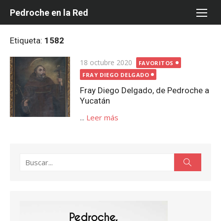
Saltar
Pedroche en la Red
al
contenido
Etiqueta:
1582
Publicada
18 octubre 2020
FAVORITOS
el
FRAY DIEGO DELGADO
Fray Diego Delgado, de Pedroche a
Yucatán
...
Leer más
Buscar:
Buscar